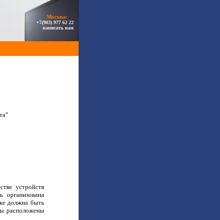
Москва:
+7(903) 977 62 22
написать нам
та”
стве устройств
 организована
кже должна быть
ны расположены