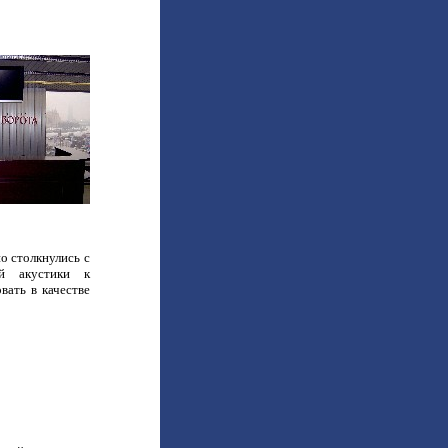
о столкнулись с
ей акустики к
вать в качестве