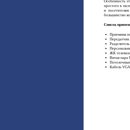
Особенность эт
простого в экс
и посетителям
большинство ко
Список примен
Приемник по
Передатчик 
Разделитель
Персональны
ЖК телевизо
Витая пара U
Потолочные 
Кабель VGA 