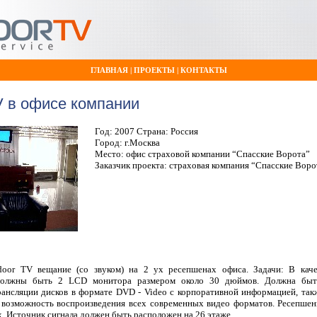
ГЛАВНАЯ
|
ПРОЕКТЫ
|
КОНТАКТЫ
V в офисе компании
Год: 2007 Страна: Россия
Город: г.Москва
Место: офис страховой компании “Спасские Ворота”
Заказчик проекта: страховая компания “Спасские Воро
ndoor TV вещание (со звуком) на 2 ух ресепшенах офиса. Задачи: В каче
должны быть 2 LCD монитора размером около 30 дюймов. Должна быть
ансляции дисков в формате DVD - Video с корпоративной информацией, та
 возможность воспроизведения всех современных видео форматов. Ресепше
х. Источник сигнала должен быть расположен на 26 этаже.