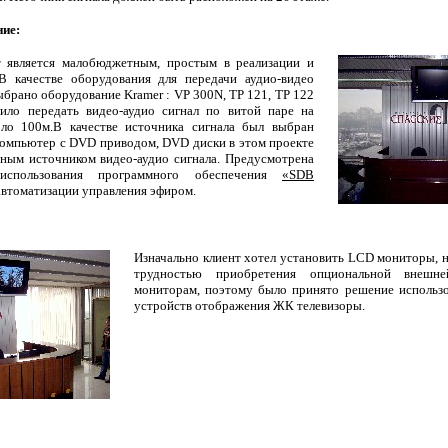
ние:
 является малобюджетным, простым в реализации и
 В качестве оборудования для передачи аудио-видео
ыбрано оборудование Kramer : VP 300N, TP 121, TP 122
лило передать видео-аудио сигнал по витой паре на
оло 100м.В качестве источника сигнала был выбран
омпьютер с DVD приводом, DVD диски в этом проекте
ным источником видео-аудио сигнала. Предусмотрена
использования программного обеспечения
«SDB
автоматизации управления эфиром.
Изначально клиент хотел установить LCD мониторы, н
трудностью приобретения опциональной внешн
мониторам, поэтому было принято решение использо
устройств отображения ЖК телевизоры.