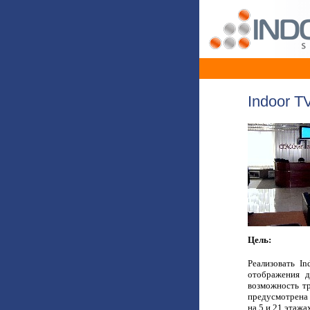
Indoor T
Цель:
Реализовать I
отображения 
возможность тр
предусмотрена
на 5 и 21 этажа