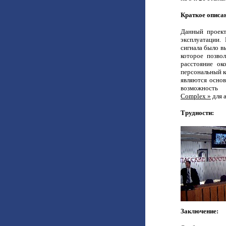
Краткое описа
Данный проект
эксплуатации.
сигнала было в
которое позво
расстояние ок
персональный к
являются основ
возможность 
Complex »
для 
Трудности:
Заключение: