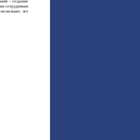
аний – создание
ции сотрудникам
нескольких лет