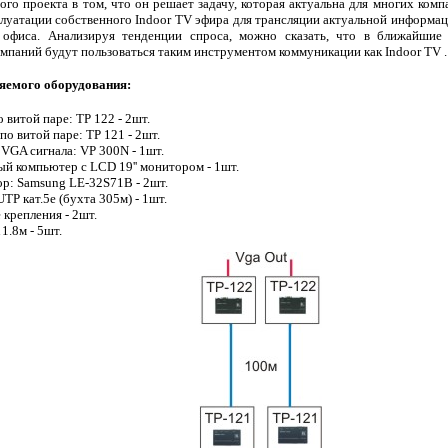
ого проекта в том, что он решает задачу, которая актуальна для многих комп
плуатации собственного Indoor TV эфира для трансляции актуальной информа
 офиса. Анализируя тенденции спроса, можно сказать, что в ближайшие 
мпаний будут пользоваться таким инструментом коммуникации как Indoor TV .
яемого оборудования:
 витой паре: TP 122 - 2шт.
по витой паре: TP 121 - 2шт.
 VGA сигнала: VP 300N - 1шт.
й компьютер с LCD 19'' монитором - 1шт.
р: Samsung LE-32S71B - 2шт.
TP кат.5e (бухта 305м) - 1шт.
крепления - 2шт.
1.8м - 5шт.